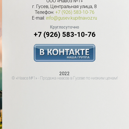
ООО «Навоз №1»
г.
Гусев
,
Центральная улица, 8
Телефон:
+7 (926) 583-10-76
E-mail:
info@gusev.kupitnavoz.ru
Круглосуточно
+7 (926) 583-10-76
2022
© «Навоз №1» - Продажа навоза в Гусеве по низким ценам!